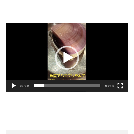
動
画
プ
レ
ー
ヤ
ー
00:00
00:19